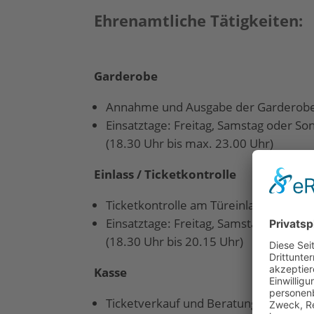
Ehrenamtliche Tätigkeiten:
Garderobe
Annahme und Ausgabe der Garderobe
Einsatztage: Freitag, Samstag oder So
(18.30 Uhr bis max. 23.00 Uhr)
Einlass / Ticketkontrolle
Ticketkontrolle am Türeinlass
Einsatztage: Freitag, Samstag oder So
(18.30 Uhr bis 20.15 Uhr)
Kasse
Ticketverkauf und Beratung an der A