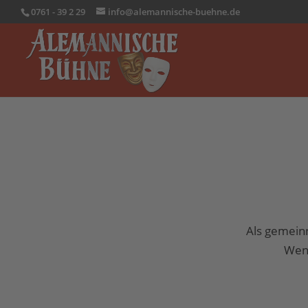
0761 - 39 2 29
info@alemannische-buehne.de
Als gemein
Wenn