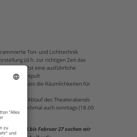
grammierte Ton- und Lichttechnik
stellung (d.h. zur richtigen Zeit das
n), du erhältst eine ausführliche
on- und Lichtpult
ung sicher, dass die Räumlichkeiten für
et sind
eibungslosen Ablauf des Theaterabends
 Samstag, manchmal auch sonntags (18.00
)
September 26 bis Februar 27 suchen wir