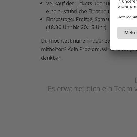
Verkauf der Tickets über unsere Ticke
eine ausführliche Einarbeitung
Einsatztage: Freitag, Samstag oder So
(18.30 Uhr bis 20.15 Uhr)
Du möchtest nur ein- oder zweimal ehr
mithelfen? Kein Problem, wir sind für j
dankbar.
Es erwartet dich ein Team 