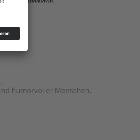
l keine/n Techniker/in.
.
r und humorvoller Menschen.