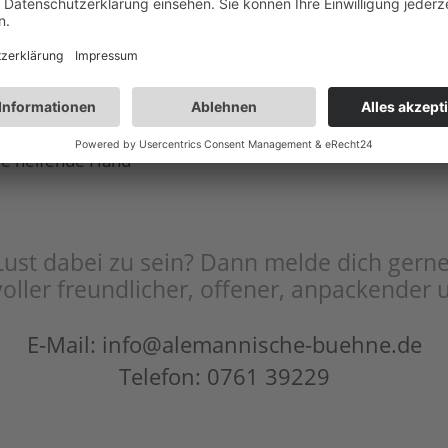
aktuel
tsoftware, du erhältst
nntag
enamtlich pro Monat
ede helfende Hand
Lust dabei zu sein? Dann melde dich gerne
voller freundlicher, offener, anpackende
E-Mail:
info@alemannische-buehne.de
Telefon: 0761 39229