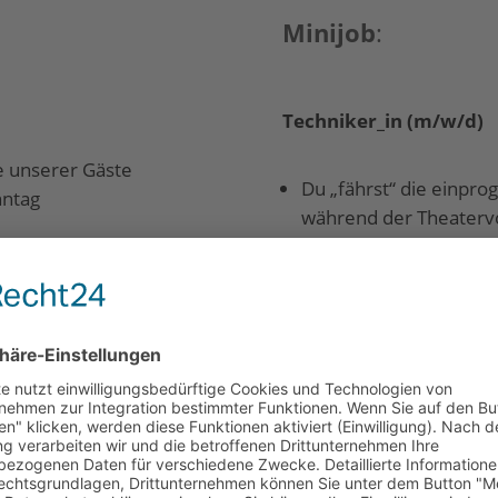
Minijob
:
Techniker_in (m/w/d)
 unserer Gäste
Du „fährst“ die einpro
nntag
während der Theatervor
richtige Knöpfle drücke
Einarbeitung in unser T
Du stellst vor Saalöffn
unsere Gäste vorbereit
nntag
Du sorgst für einen r
Einsatztage: Freitag,
Uhr bis max. 23.30 Uhr
Für die Spielzeit von 
bendkasse