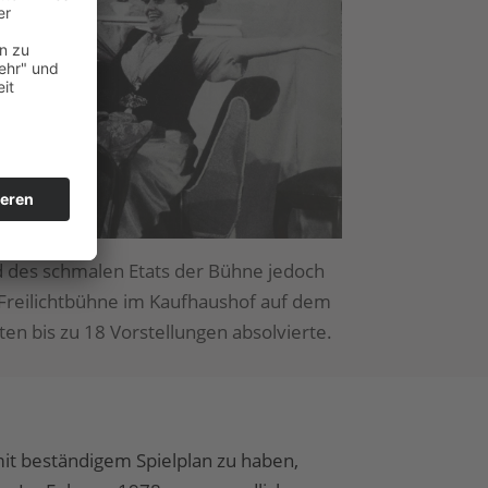
d des schmalen Etats der Bühne jedoch
r Freilichtbühne im Kaufhaushof auf dem
n bis zu 18 Vorstellungen absolvierte.
mit beständigem Spielplan zu haben,