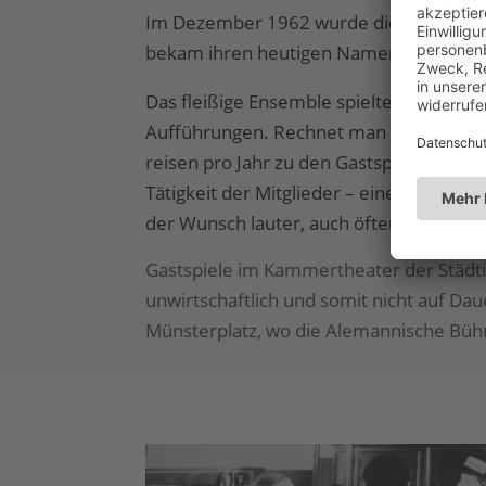
Im Dezember 1962 wurde die Bühne in d
bekam ihren heutigen Namen „Alemannis
Das fleißige Ensemble spielte in den Jah
Aufführungen. Rechnet man 30 bis 40 P
reisen pro Jahr zu den Gastspielen, wird 
Tätigkeit der Mitglieder – eine gewisse 
der Wunsch lauter, auch öfters in Freibu
Gastspiele im Kammertheater der Städti
unwirtschaftlich und somit nicht auf Da
Münsterplatz, wo die Alemannische Bühn