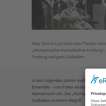
Aber Desiré Lutz hatte sein Theater nic
„Alemannische Heimatbühne Freiburg i. 
Freiburg und ganz Südbaden.
In den folgenden Jahren stellte die Büh
Ensemble – von früher elsässisch gespr
Alemannisch um. Die „Alemannische Hei
Südbaden zu einem Begriff.