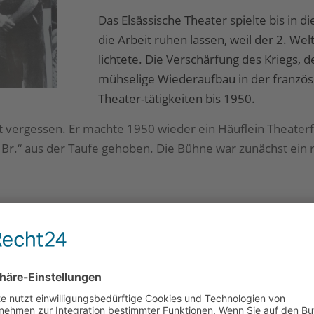
Das Elsässische Theater spielte bis in 
die Arbeit ruhen lassen, weil der 2. W
lichtete. Die Verschärfung des Kriegs,
mühselige Wiederaufbau in der französ
Theater-tätigkeiten bis 1950.
ht vergessen. Er machte 1950 wieder ein Häuflein Theate
Br.“ aus der Taufe gehoben. Die Bühne war zunächst ein r
ne – im Zuge der Erneuerung des
ochener Mundart auf ein oberbadisches
metbühni“ wurde nun rasch überall in