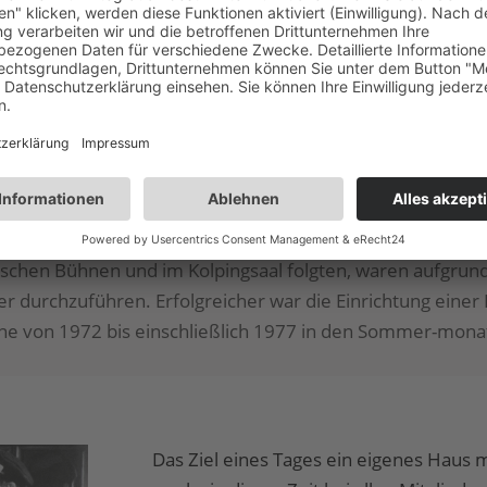
as Vereinsregister eingetragen und
che Bühne Freiburg i. Br.“.
ren 1966 bis 1973 im Jahresschnitt 70
roben dazu und die ca. 5000 km Auto-
klar, dass – für eine nebenberufliche
Leistungsgrenze erreicht war. So wurde
rg selbst zu spielen.
schen Bühnen und im Kolpingsaal folgten, waren aufgrun
uer durchzuführen. Erfolgreicher war die Einrichtung eine
e von 1972 bis einschließlich 1977 in den Sommer-monate
Das Ziel eines Tages ein eigenes Haus 