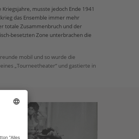
die Kriegsjahre, musste jedoch Ende 1941
eltkrieg das Ensemble immer mehr
 der totale Zusammenbruch und der
isch-besetzten Zone unterbrachen die
rfreunde mobil und so wurde die
eines „Tourneetheater“ und gastierte in