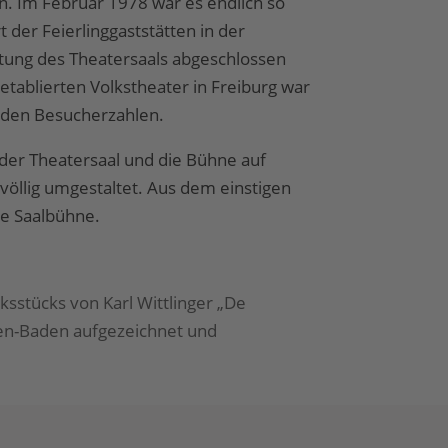
ern. Im Februar 1978 war es endlich so
 der Feierlinggaststätten in der
tung des Theatersaals abgeschlossen
 etablierten Volkstheater in Freiburg war
nden Besucherzahlen.
der Theatersaal und die Bühne auf
völlig umgestaltet. Aus dem einstigen
te Saalbühne.
sstücks von Karl Wittlinger „De
en-Baden aufgezeichnet und