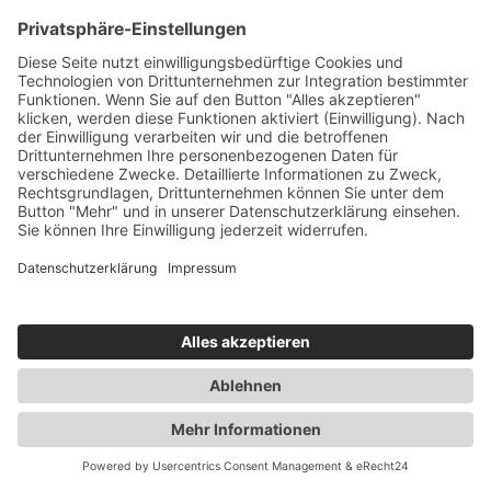
erwünschter Funktionen (z. B. für die
Warenkorbfunktion) oder zur Optimierung
der Website (z. B. Cookies zur Messung des
Webpublikums) erforderlich sind (notwendige
Cookies), werden auf Grundlage von Art. 6
Abs. 1 lit. f DSGVO gespeichert, sofern keine
andere Rechtsgrundlage angegeben wird.
Der Websitebetreiber hat ein berechtigtes
Interesse an der Speicherung von
notwendigen Cookies zur technisch
fehlerfreien und optimierten Bereitstellung
seiner Dienste. Sofern eine Einwilligung zur
Speicherung von Cookies und vergleichbaren
Wiedererkennungstechnologien abgefragt
wurde, erfolgt die Verarbeitung ausschließlich
auf Grundlage dieser Einwilligung (Art. 6 Abs.