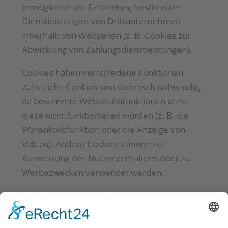
ermöglichen die Einbindung bestimmter
Dienstleistungen von Drittunternehmen
innerhalb von Webseiten (z. B. Cookies zur
Abwicklung von Zahlungsdienstleistungen).
Cookies haben verschiedene Funktionen.
Zahlreiche Cookies sind technisch notwendig,
da bestimmte Webseitenfunktionen ohne
diese nicht funktionieren würden (z. B. die
Warenkorbfunktion oder die Anzeige von
Videos). Andere Cookies können zur
Auswertung des Nutzerverhaltens oder zu
Werbezwecken verwendet werden.
Cookies, die zur Durchführung des
elektronischen Kommunikationsvorgangs, zur
Bereitstellung bestimmter, von Ihnen