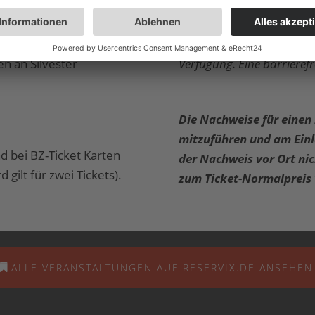
 ).
Reservierung bei uns (i
eneralproben,
*Euch steht ein barrieref
n an Silvester
Verfügung. Eine barrierefr
Die Nachweise für einen 
mitzuführen und am Einl
d bei BZ-Ticket Karten
der Nachweis vor Ort nic
gilt für zwei Tickets).
zum Ticket-Normalpreis 
ALLE VERANSTALTUNGEN AUF RESERVIX.DE ANSEHEN