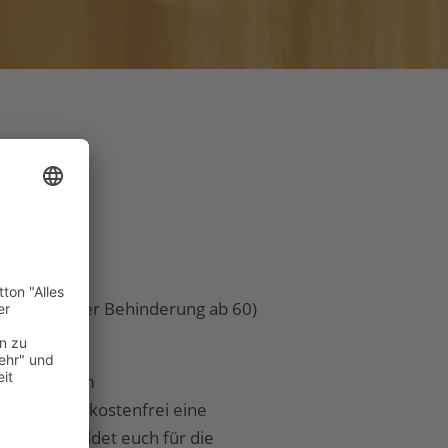
rung*
ng (Grad der Behinderung ab 60)
pro Ticket.
eichen B im
is können kostenfrei eine
. Bitte meldet euch für die