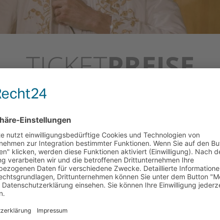
TICKET
PREISE
und Ermäßigungen
Menschen mit Behinde
Menschen mit Behinderu
tudierende,
bezahlen im VVK 13,50 € 
Personen mit dem Merkz
sweises gibt es auf alle
Schwerbehindertenauswe
 regulären Kartenpreis
Begleitperson mitnehmen