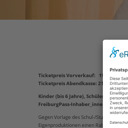
Ticketpreis Vorverkauf: 19,50 €
Ticketpreis Abendkasse: 21,00 €
Kinder (bis 6 Jahre), Schüler_innen, S
FreiburgPass-Inhaber_innen
Gegen Vorlage des Schul-/Studierendenau
Eigenproduktionen einen Rabatt auf den