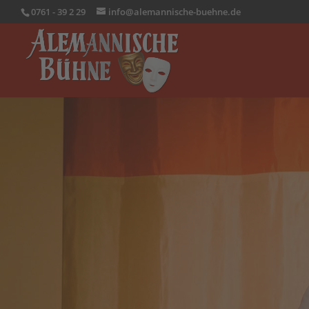
0761 - 39 2 29
info@alemannische-buehne.de